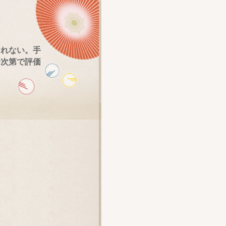
されない。手
者次第で評価