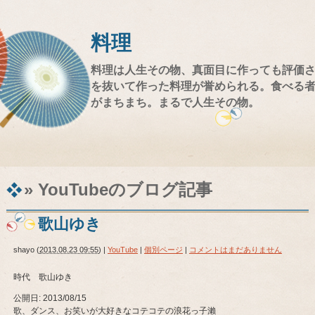
料理
料理は人生その物、真面目に作っても評価
を抜いて作った料理が誉められる。食べる
がまちまち。まるで人生その物。
» YouTube
のブログ記事
歌山ゆき
shayo
(
2013.08.23 09:55
)
|
YouTube
|
個別ページ
|
コメントはまだありません
時代 歌山ゆき
公開日: 2013/08/15
歌、ダンス、お笑いが大好きなコテコテの浪花っ子瀨