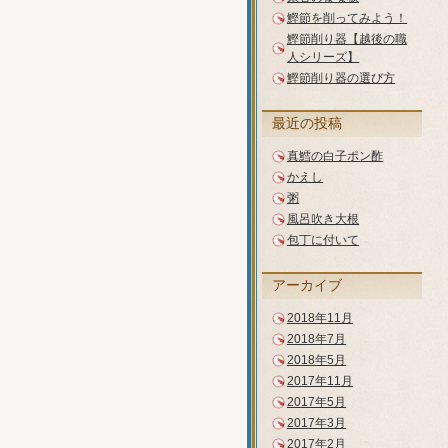
鰹節を削ってみよう！
鰹節削り器【越後の職
人シリーズ】
鰹節削り器の選び方
最近の投稿
真鱈の白子ポン酢
かえし
粥
風呂吹き大根
包丁に付いて
アーカイブ
2018年11月
2018年7月
2018年5月
2017年11月
2017年5月
2017年3月
2017年2月