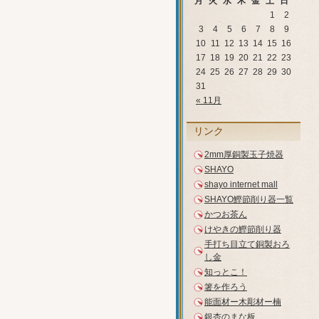
月
火
水
木
金
土
日
1
2
3
4
5
6
7
8
9
10
11
12
13
14
15
16
17
18
19
20
21
22
23
24
25
26
27
28
29
30
31
« 11月
リンク
2mm厚銅製玉子焼器
SHAYO
shayo internet mall
SHAYO鰹節削り器一覧
かつお茶ん
けやきの鰹節削り器
手打ち目立て銅製おろ
し金
知っとこ！
箸を作ろう
能面材ー木彫材ー楠
銀杏のまな板