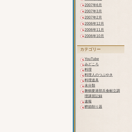
2007年6月
2007年3月
2007年2月
2006年12月
2006年11月
2006年10月
カテゴリー
YouTube
みどころ
料理
料理人のつぶやき
料理道具
未分類
舞鶴要港部兵食献立調
理講習記録
速報
鰹節削り器