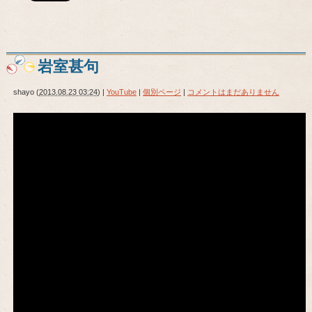
岩室甚句
shayo
(
2013.08.23 03:24
)
|
YouTube
|
個別ページ
|
コメントはまだありません