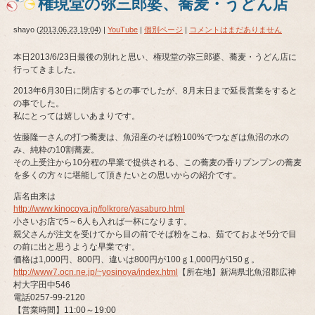
権現堂の弥三郎婆、蕎麦・うどん店
shayo
(
2013.06.23 19:04
)
|
YouTube
|
個別ページ
|
コメントはまだありません
本日2013/6/23日最後の別れと思い、権現堂の弥三郎婆、蕎麦・うどん店に
行ってきました。
2013年6月30日に閉店するとの事でしたが、8月末日まで延長営業をすると
の事でした。
私にとっては嬉しいあまりです。
佐藤隆一さんの打つ蕎麦は、魚沼産のそば粉100%でつなぎは魚沼の水の
み、純粋の10割蕎麦。
その上受注から10分程の早業で提供される、この蕎麦の香りプンプンの蕎麦
を多くの方々に堪能して頂きたいとの思いからの紹介です。
店名由来は
http://www.kinocoya.jp/folkrore/yasaburo.html
小さいお店で5～6人も入れば一杯になります。
親父さんが注文を受けてから目の前でそば粉をこね、茹でておよそ5分で目
の前に出と思うような早業です。
価格は1,000円、800円、違いは800円が100ｇ1,000円が150ｇ。
http://www7.ocn.ne.jp/~yosinoya/index.html
【所在地】新潟県北魚沼郡広神
村大字田中546
電話0257-99-2120
【営業時間】11:00～19:00