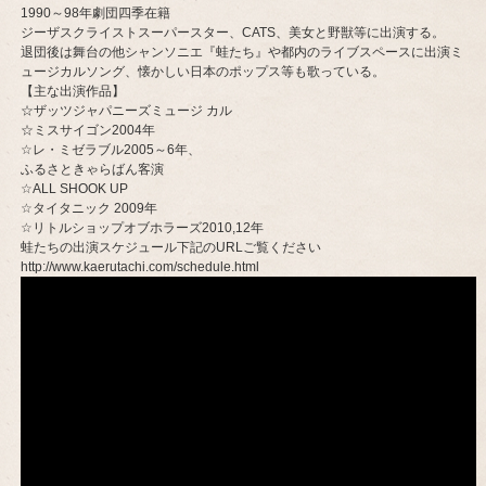
1990～98年劇団四季在籍
ジーザスクライストスーパースター、CATS、美女と野獣等に出演する。
退団後は舞台の他シャンソニエ『蛙たち』や都内のライブスペースに出演ミ
ュージカルソング、懐かしい日本のポップス等も歌っている。
【主な出演作品】
☆ザッツジャパニーズミュージ カル
☆ミスサイゴン2004年
☆レ・ミゼラブル2005～6年、
ふるさときゃらばん客演
☆ALL SHOOK UP
☆タイタニック 2009年
☆リトルショップオブホラーズ2010,12年
蛙たちの出演スケジュール下記のURLご覧ください
http://www.kaerutachi.com/schedule.html