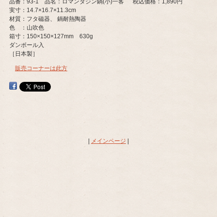
品番：93-1 品名：ロマンタジン鍋(小)一客 税込価格：1,890円
実寸：14.7×16.7×11.3cm
材質：フタ磁器、 鍋耐熱陶器
色 ：山吹色
箱寸：150×150×127mm 630g
ダンボール入
［日本製］
販売コーナーは此方
|
メインページ
|