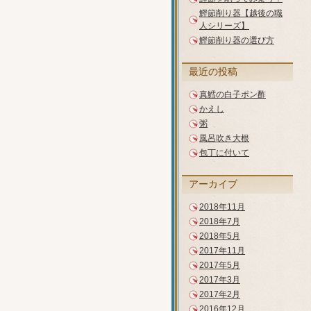
鰹節削り器【越後の職
人シリーズ】
鰹節削り器の選び方
最近の投稿
真鱈の白子ポン酢
かえし
粥
風呂吹き大根
包丁に付いて
アーカイブ
2018年11月
2018年7月
2018年5月
2017年11月
2017年5月
2017年3月
2017年2月
2016年12月