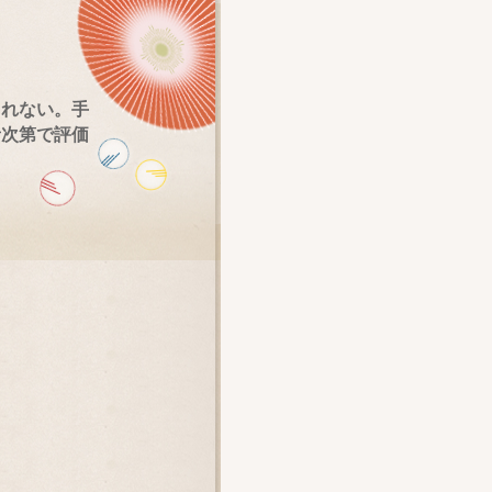
されない。手
者次第で評価