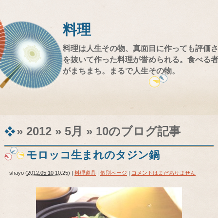
料理
料理は人生その物、真面目に作っても評価
を抜いて作った料理が誉められる。食べる
がまちまち。まるで人生その物。
» 2012 » 5月 » 10
のブログ記事
モロッコ生まれのタジン鍋
shayo
(
2012.05.10 10:25
)
|
料理道具
|
個別ページ
|
コメントはまだありません