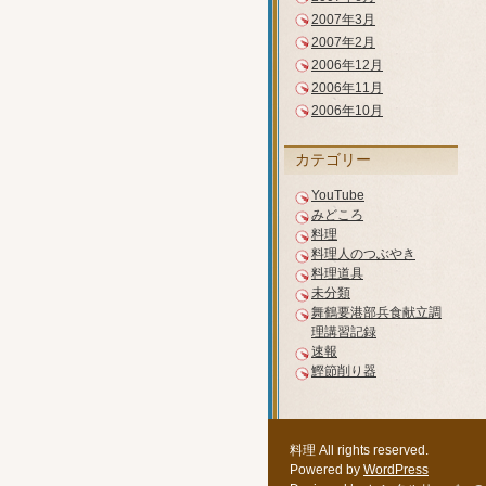
2007年3月
2007年2月
2006年12月
2006年11月
2006年10月
カテゴリー
YouTube
みどころ
料理
料理人のつぶやき
料理道具
未分類
舞鶴要港部兵食献立調
理講習記録
速報
鰹節削り器
料理 All rights reserved.
Powered by
WordPress