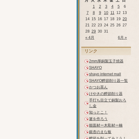
月
火
水
木
金
土
日
1
2
3
4
5
6
7
8
9
10
11
12
13
14
15
16
17
18
19
20
21
22
23
24
25
26
27
28
29
30
31
« 4月
6月 »
リンク
2mm厚銅製玉子焼器
SHAYO
shayo internet mall
SHAYO鰹節削り器一覧
かつお茶ん
けやきの鰹節削り器
手打ち目立て銅製おろ
し金
知っとこ！
箸を作ろう
能面材ー木彫材ー楠
銀杏のまな板
鰹節を削ってみよう！