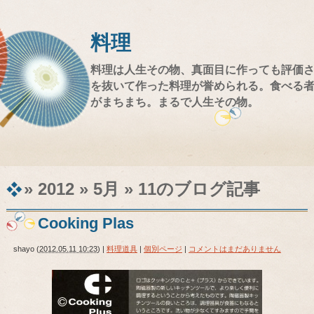
料理
料理は人生その物、真面目に作っても評価
を抜いて作った料理が誉められる。食べる
がまちまち。まるで人生その物。
» 2012 » 5月 » 11
のブログ記事
Cooking Plas
shayo
(
2012.05.11 10:23
)
|
料理道具
|
個別ページ
|
コメントはまだありません