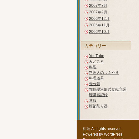
2007年3月
2007年2月
2006年12月
2006年11月
2006年10月
カテゴリー
YouTube
みどころ
料理
料理人のつぶやき
料理道具
未分類
舞鶴要港部兵食献立調
理講習記録
速報
鰹節削り器
料理 All rights reserved.
Powered by
WordPress