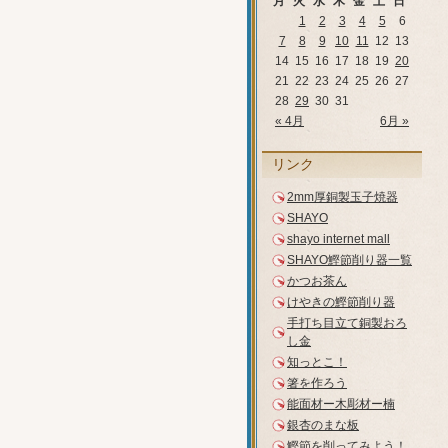
月
火
水
木
金
土
日
1
2
3
4
5
6
7
8
9
10
11
12
13
14
15
16
17
18
19
20
21
22
23
24
25
26
27
28
29
30
31
« 4月
6月 »
リンク
2mm厚銅製玉子焼器
SHAYO
shayo internet mall
SHAYO鰹節削り器一覧
かつお茶ん
けやきの鰹節削り器
手打ち目立て銅製おろ
し金
知っとこ！
箸を作ろう
能面材ー木彫材ー楠
銀杏のまな板
鰹節を削ってみよう！