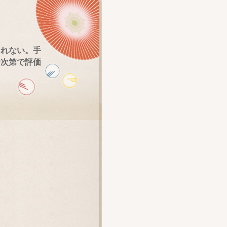
されない。手
者次第で評価