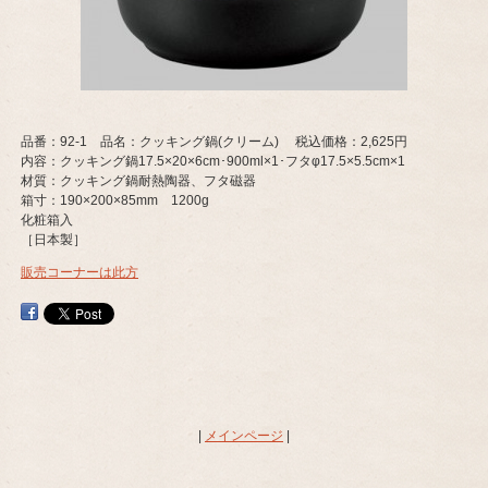
品番：92-1 品名：クッキング鍋(クリーム) 税込価格：2,625円
内容：クッキング鍋17.5×20×6cm･900ml×1･フタφ17.5×5.5cm×1
材質：クッキング鍋耐熱陶器、フタ磁器
箱寸：190×200×85mm 1200g
化粧箱入
［日本製］
販売コーナーは此方
|
メインページ
|