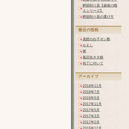
鰹節削り器【越後の職
人シリーズ】
鰹節削り器の選び方
最近の投稿
真鱈の白子ポン酢
かえし
粥
風呂吹き大根
包丁に付いて
アーカイブ
2018年11月
2018年7月
2018年5月
2017年11月
2017年5月
2017年3月
2017年2月
2016年12月